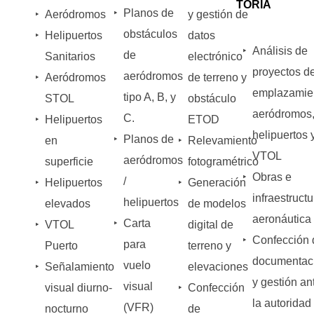
TORÍA
‣
Planos de
‣
Aeródromos
y gestión de
obstáculos
‣
Helipuertos
datos
‣
Análisis de
de
Sanitarios
electrónico
proyectos d
aeródromos
‣
Aeródromos
de terreno y
emplazamie
tipo A, B, y
STOL
obstáculo
aeródromos
C.
‣
Helipuertos
ETOD
helipuertos 
‣
Planos de
en
‣
Relevamiento
VTOL
aeródromos
superficie
fotogramétrico
‣
Obras e
/
‣
Helipuertos
‣
Generación
infraestructu
helipuertos
elevados
de modelos
aeronáutica
‣
Carta
‣
VTOL
digital de
‣
Confección 
para
Puerto
terreno y
documentac
vuelo
‣
Señalamiento
elevaciones
y gestión an
visual
visual diurno-
‣
Confección
la autoridad
(VFR)
nocturno
de