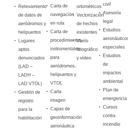
civil
‣
Carta de
‣
Relevamiento
ortométricos
‣
Asesoría
navegación
de datos de
‣
Vectorización
legal
en ruta
aeródromos y
de hechos
‣
Estudios
‣
Carta de
helipuertos
existentes
aeronáutico
procedimientos
‣
Lugares
‣
Vuelo
especiales
instrumentales
aptos
fotográfico
‣
Estudios
para
denunciados
y video
de
aeródromos,
(LAD –
impactos
helipuertos y
LADH –
ambiental
VTOL
LAD VTOL)
‣
Plan de
‣
Carta
‣
Gestión de
emergencia
imagen
registro
‣
Cursos
‣
Capas de
para la
contra
geoinformación
habilitación
incendio
aeronáutica